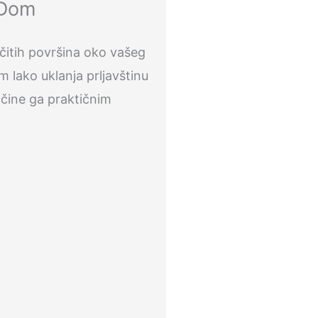
 Dom
ičitih površina oko vašeg
lako uklanja prljavštinu
 čine ga praktičnim