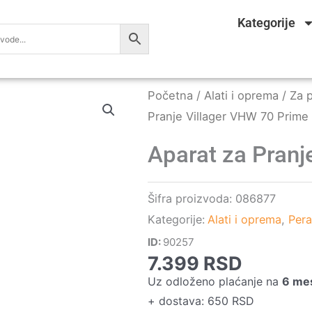
Kategorije
Početna
/
Alati i oprema
/
Za p
Pranje Villager VHW 70 Prime
Aparat za Pranj
Šifra proizvoda:
086877
Kategorije:
Alati i oprema
,
Pera
ID:
90257
7.399
RSD
Uz odloženo plaćanje na
6 me
+ dostava: 650 RSD