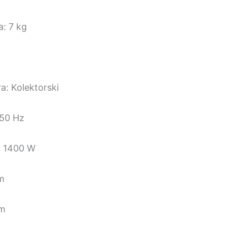
a: 7 kg
a: Kolektorski
 50 Hz
a: 1400 W
 m
 m