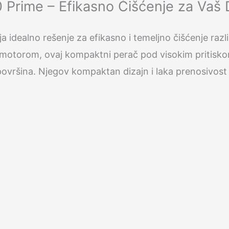
0 Prime – Efikasno Čišćenje za Vaš
a idealno rešenje za efikasno i temeljno čišćenje razl
motorom, ovaj kompaktni perač pod visokim pritiskom 
površina. Njegov kompaktan dizajn i laka prenosivost