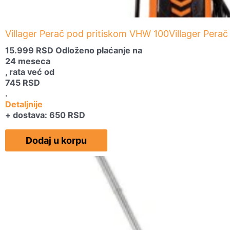
Villager Perač pod pritiskom VHW 100Villager Pera
15.999
RSD
Odloženo plaćanje na
24 meseca
, rata već od
745
RSD
.
Detaljnije
+ dostava: 650 RSD
Dodaj u korpu
Originalna
Trenutna
cena
cena
je
je:
bila:
29.999 RSD.
37.990 RSD.