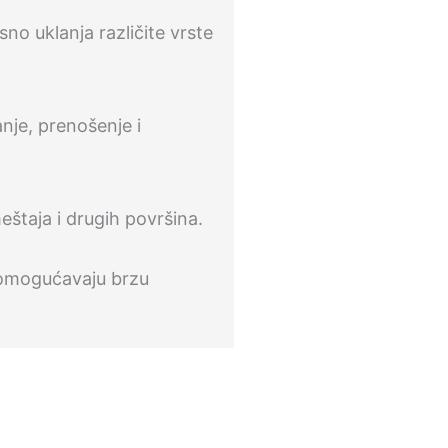
no uklanja različite vrste
nje, prenošenje i
eštaja i drugih površina.
i omogućavaju brzu