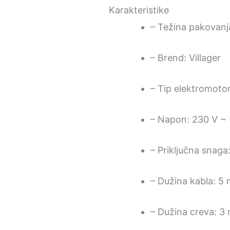
Karakteristike
– Težina pakovanj
– Brend: Villager
– Tip elektromotor
– Napon: 230 V ~
– Priključna snag
– Dužina kabla: 5
– Dužina creva: 3