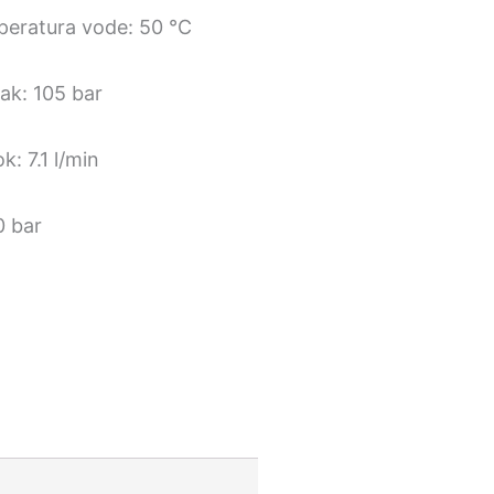
peratura vode: 50 °C
sak: 105 bar
k: 7.1 l/min
0 bar