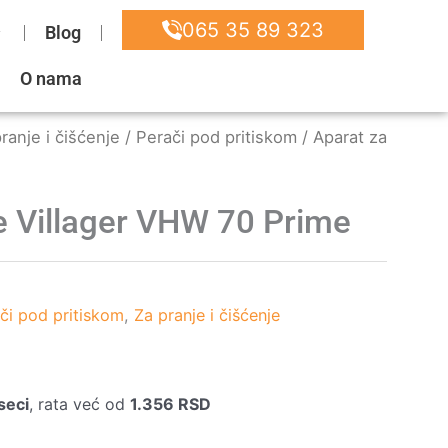
065 35 89 323
Blog
O nama
ranje i čišćenje
/
Perači pod pritiskom
/ Aparat za
e Villager VHW 70 Prime
či pod pritiskom
,
Za pranje i čišćenje
seci
, rata već od
1.356
RSD