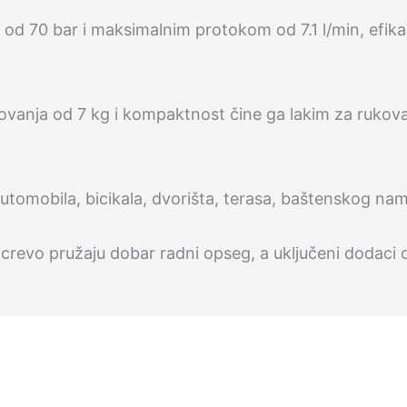
od 70 bar i maksimalnim protokom od 7.1 l/min, efikas
ovanja od 7 kg i kompaktnost čine ga lakim za rukova
utomobila, bicikala, dvorišta, terasa, baštenskog nam
 crevo pružaju dobar radni opseg, a uključeni dodac