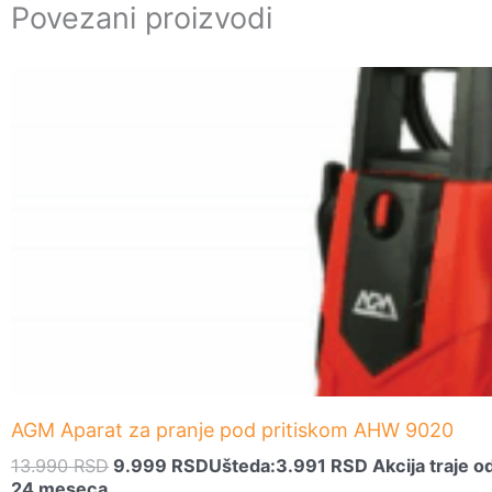
Povezani proizvodi
Originalna
Trenutna
cena
cena
je
je:
bila:
9.999 RSD.
13.990 RSD.
AGM Aparat za pranje pod pritiskom AHW 9020
13.990
RSD
9.999
RSD
Ušteda:
3.991
RSD
Akcija traje 
24 meseca