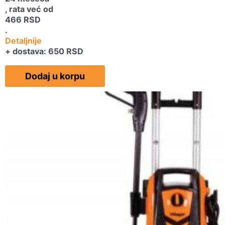
, rata već od
466
RSD
.
Detaljnije
+ dostava: 650 RSD
Dodaj u korpu