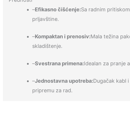
–
Efikasno čišćenje:
Sa radnim pritiskom 
prljavštine.
–
Kompaktan i prenosiv:
Mala težina pak
skladištenje.
–
Svestrana primena:
Idealan za pranje a
–
Jednostavna upotreba:
Dugačak kabl i
pripremu za rad.