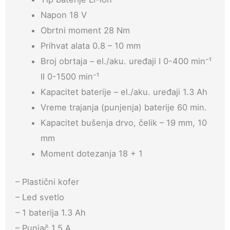
Napon 18 V
Obrtni moment 28 Nm
Prihvat alata 0.8 – 10 mm
Broj obrtaja – el./aku. uređaji I 0-400 min⁻¹
II 0-1500 min⁻¹
Kapacitet baterije – el./aku. uređaji 1.3 Ah
Vreme trajanja (punjenja) baterije 60 min.
Kapacitet bušenja drvo, čelik – 19 mm, 10
mm
Moment dotezanja 18 + 1
– Plastični kofer
– Led svetlo
– 1 baterija 1.3 Ah
– Punjač 1.5 A