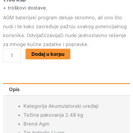
+ troškovi dostave.
AGM baterijski program deluje skromno, ali ono što
nudi i te kako zavređuje pažnju svakog potencijalnog
korisnika. Odvijači/zavijači nude jednostavno rešenje
za mnoge kućne zadatke i popravke.
AGM
Dodaj u korpu
Akumulatorska
bušilica
BD
18V
Opis
količina
Kategorija Akumulatorski uređaji
Težina pakovanja 2.48 kg
Brend Agm
Tip baterije Li-ion