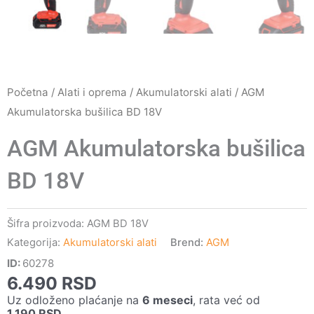
Početna
/
Alati i oprema
/
Akumulatorski alati
/ AGM
Akumulatorska bušilica BD 18V
AGM Akumulatorska bušilica
BD 18V
Šifra proizvoda:
AGM BD 18V
Kategorija:
Akumulatorski alati
Brend:
AGM
ID:
60278
6.490
RSD
Uz odloženo plaćanje na
6 meseci
, rata već od
1.190
RSD