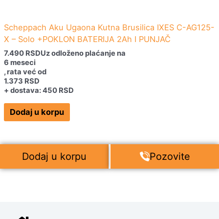
Scheppach Aku Ugaona Kutna Brusilica IXES C-AG125-
X – Solo +POKLON BATERIJA 2Ah I PUNJAČ
7.490
RSD
Uz odloženo plaćanje na
6 meseci
, rata već od
1.373
RSD
+ dostava: 450 RSD
Dodaj u korpu
Dodaj u korpu
Pozovite