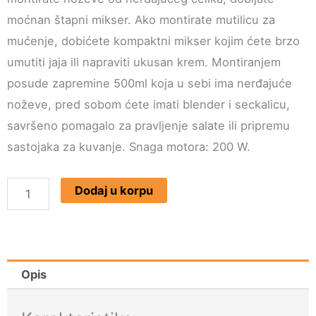
moćnan štapni mikser. Ako montirate mutilicu za
mućenje, dobićete kompaktni mikser kojim ćete brzo
umutiti jaja ili napraviti ukusan krem. Montiranjem
posude zapremine 500ml koja u sebi ima nerđajuće
noževe, pred sobom ćete imati blender i seckalicu,
savršeno pomagalo za pravljenje salate ili pripremu
sastojaka za kuvanje. Snaga motora: 200 W.
ADLER
Dodaj u korpu
Multipraktik
3u1
AD4605
količina
Opis