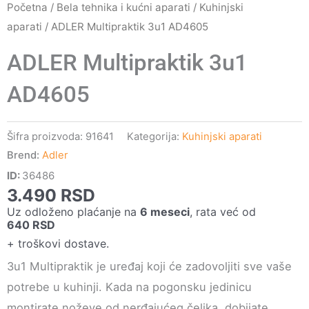
Početna
/
Bela tehnika i kućni aparati
/
Kuhinjski
aparati
/ ADLER Multipraktik 3u1 AD4605
ADLER Multipraktik 3u1
AD4605
Šifra proizvoda:
91641
Kategorija:
Kuhinjski aparati
Brend:
Adler
ID:
36486
3.490
RSD
Uz odloženo plaćanje na
6 meseci
, rata već od
640
RSD
+ troškovi dostave.
3u1 Multipraktik je uređaj koji će zadovoljiti sve vaše
potrebe u kuhinji. Kada na pogonsku jedinicu
montirate noževe od nerđajućeg čelika, dobijate