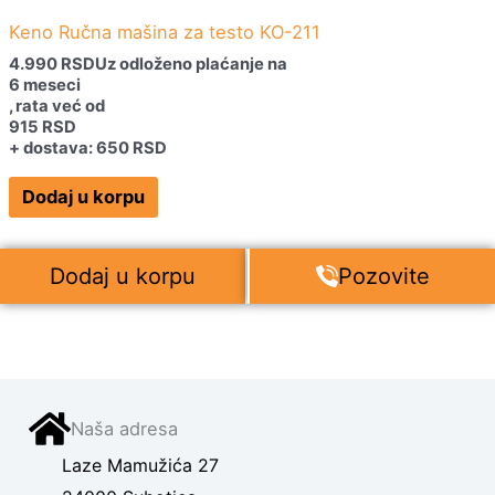
Keno Ručna mašina za testo KO-211
4.990
RSD
Uz odloženo plaćanje na
6 meseci
, rata već od
915
RSD
+ dostava: 650 RSD
Dodaj u korpu
Dodaj u korpu
Pozovite
Naša adresa
Laze Mamužića 27