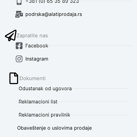
+381 (0) 65 35 89 323
podrska@alatiprodaja.rs
Zapratite nas
Facebook
Instagram
Dokumenti
Odustanak od ugovora
Reklamacioni list
Reklamacioni pravilnik
Obaveštenje o uslovima prodaje