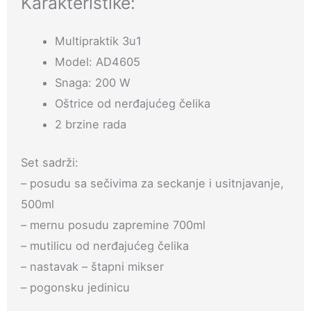
Karakteristike:
Multipraktik 3u1
Model: AD4605
Snaga: 200 W
Oštrice od nerđajućeg čelika
2 brzine rada
Set sadrži:
– posudu sa sečivima za seckanje i usitnjavanje,
500ml
– mernu posudu zapremine 700ml
– mutilicu od nerđajućeg čelika
– nastavak – štapni mikser
– pogonsku jedinicu